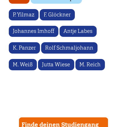
P. Yilmaz
F. Glöckner
Johannes Imhoff
Antje Labes
K. Panzer
Rolf Schmaljohann
M. Weiß
Jutta Wiese
M. Reich
Finde deinen Studiengang