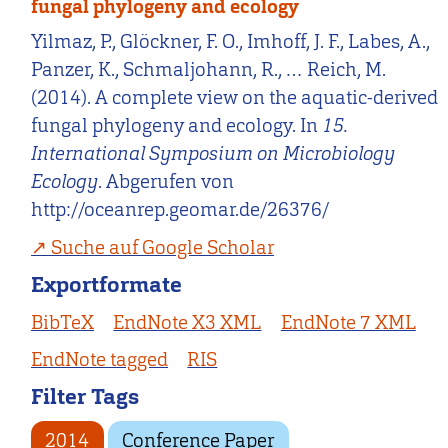
fungal phylogeny and ecology
Yilmaz, P., Glöckner, F. O., Imhoff, J. F., Labes, A.,
Panzer, K., Schmaljohann, R., … Reich, M.
(2014). A complete view on the aquatic-derived
fungal phylogeny and ecology. In
15.
International Symposium on Microbiology
Ecology
. Abgerufen von
http://oceanrep.geomar.de/26376/
Suche auf Google Scholar
Exportformate
BibTeX
EndNote X3 XML
EndNote 7 XML
EndNote tagged
RIS
Filter Tags
2014
Conference Paper