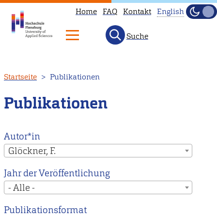
Home
FAQ
Kontakt
English
Dunke
Hell
Suche
This
page
is
Direkt
Startseite
Publikationen
not
zum
available
Inhalt
Publikationen
in
English.
Head
Autor*in
to
Glöckner, F.
our
Jahr der Veröffentlichung
English
- Alle -
main
page
Publikationsformat
instead.