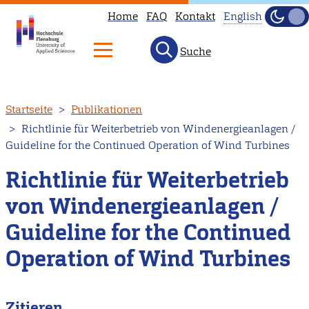
Home
FAQ
Kontakt
English
Dunke
Hell
Suche
This
page
is
Direkt
Startseite
Publikationen
not
zum
Richtlinie für Weiterbetrieb von Windenergieanlagen /
available
Inhalt
Guideline for the Continued Operation of Wind Turbines
in
English.
Richtlinie für Weiterbetrieb
Head
von Windenergieanlagen /
to
Guideline for the Continued
our
English
Operation of Wind Turbines
main
page
Zitieren
instead.