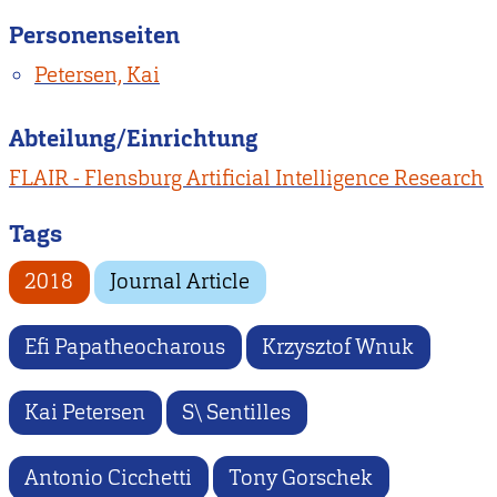
Personenseiten
Petersen, Kai
Abteilung/Einrichtung
FLAIR - Flensburg Artificial Intelligence Research
Tags
2018
Journal Article
Efi Papatheocharous
Krzysztof Wnuk
Kai Petersen
S\ Sentilles
Antonio Cicchetti
Tony Gorschek