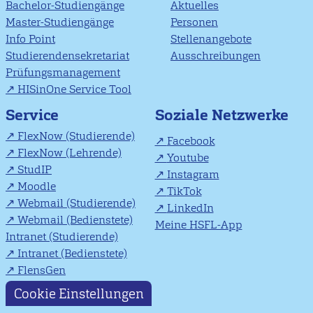
Bachelor-Studiengänge
Aktuelles
Master-Studiengänge
Personen
Info Point
Stellenangebote
Studierendensekretariat
Ausschreibungen
Prüfungsmanagement
HISinOne Service Tool
Soziale Netzwerke
Service
FlexNow (Studierende)
Facebook
FlexNow (Lehrende)
Youtube
StudIP
Instagram
Moodle
TikTok
Webmail (Studierende)
LinkedIn
Webmail (Bedienstete)
Meine HSFL-App
Intranet (Studierende)
Intranet (Bedienstete)
FlensGen
Cookie Einstellungen