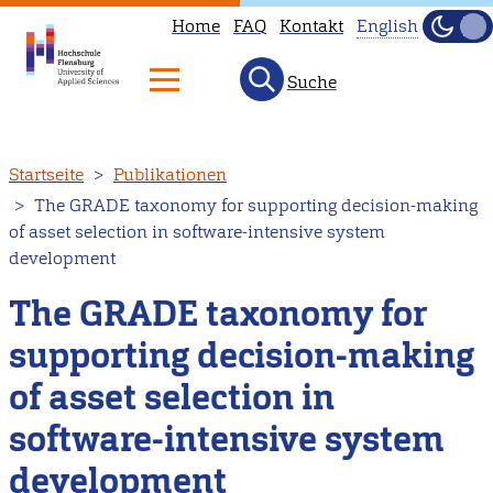
Home
FAQ
Kontakt
English
Dunke
Hell
Suche
This
page
is
Direkt
Startseite
Publikationen
not
zum
The GRADE taxonomy for supporting decision-making
available
Inhalt
of asset selection in software-intensive system
in
development
English.
The GRADE taxonomy for
Head
to
supporting decision-making
our
of asset selection in
English
main
software-intensive system
page
development
instead.