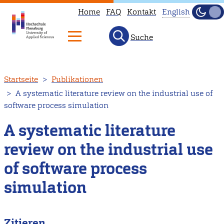
Home
FAQ
Kontakt
English
Dunke
Hell
Suche
This
page
is
Direkt
Startseite
Publikationen
not
zum
A systematic literature review on the industrial use of
available
Inhalt
software process simulation
in
English.
A systematic literature
Head
review on the industrial use
to
of software process
our
English
simulation
main
page
Zitieren
instead.