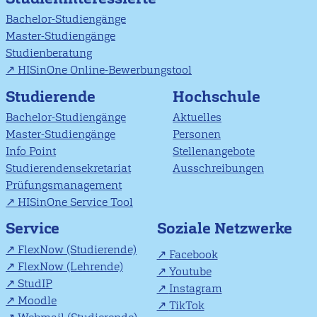
Bachelor-Studiengänge
Master-Studiengänge
Studienberatung
HISinOne Online-Bewerbungstool
Studierende
Hochschule
Bachelor-Studiengänge
Aktuelles
Master-Studiengänge
Personen
Info Point
Stellenangebote
Studierendensekretariat
Ausschreibungen
Prüfungsmanagement
HISinOne Service Tool
Soziale Netzwerke
Service
FlexNow (Studierende)
Facebook
FlexNow (Lehrende)
Youtube
StudIP
Instagram
Moodle
TikTok