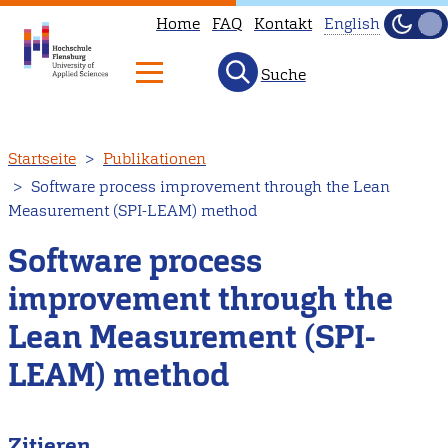
Home
FAQ
Kontakt
English
Dunke
Hell
Suche
This
page
is
Direkt
Startseite
Publikationen
not
zum
Software process improvement through the Lean
available
Inhalt
Measurement (SPI-LEAM) method
in
English.
Software process
Head
improvement through the
to
Lean Measurement (SPI-
our
English
LEAM) method
main
page
Zitieren
instead.