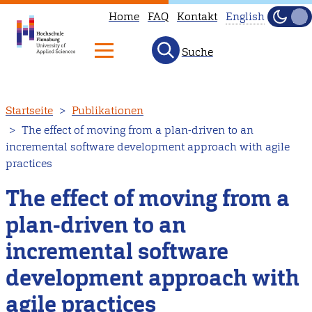
Home
FAQ
Kontakt
English
Dunke
Hell
Suche
This
page
is
Direkt
Startseite
Publikationen
not
zum
The effect of moving from a plan-driven to an
available
Inhalt
incremental software development approach with agile
in
practices
English.
The effect of moving from a
Head
to
plan-driven to an
our
incremental software
English
main
development approach with
page
agile practices
instead.