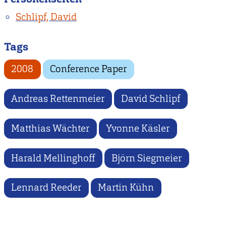
Schlipf, David
Tags
2008
Conference Paper
Andreas Rettenmeier
David Schlipf
Matthias Wächter
Yvonne Käsler
Harald Mellinghoff
Björn Siegmeier
Lennard Reeder
Martin Kühn