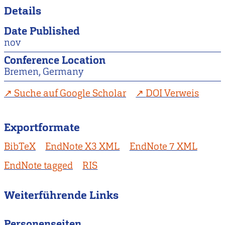
Details
Date Published
nov
Conference Location
Bremen, Germany
Suche auf Google Scholar
DOI Verweis
Exportformate
BibTeX
EndNote X3 XML
EndNote 7 XML
EndNote tagged
RIS
Weiterführende Links
Personenseiten