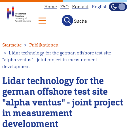
Home
FAQ
Kontakt
English
Dunke
Hell
Suche
This
page
is
Direkt
Startseite
Publikationen
not
zum
Lidar technology for the german offshore test site
available
Inhalt
"alpha ventus" - joint project in measurement
in
development
English.
Lidar technology for the
Head
to
german offshore test site
our
"alpha ventus" - joint project
English
main
in measurement
page
development
instead.