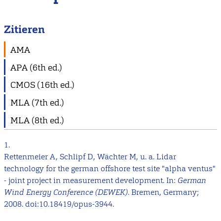
Zitieren
AMA
APA (6th ed.)
CMOS (16th ed.)
MLA (7th ed.)
MLA (8th ed.)
1.
Rettenmeier A, Schlipf D, Wächter M, u. a. Lidar
technology for the german offshore test site "alpha ventus"
- joint project in measurement development. In:
German
Wind Energy Conference (DEWEK)
. Bremen, Germany;
2008. doi:10.18419/opus-3944.