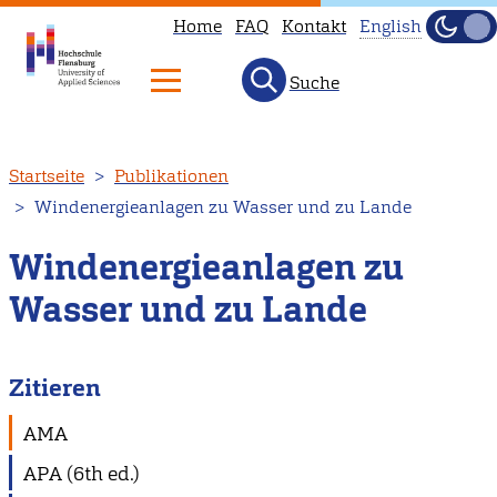
Home
FAQ
Kontakt
English
Dunke
Hell
Suche
This
page
is
Direkt
Startseite
Publikationen
not
zum
Windenergieanlagen zu Wasser und zu Lande
available
Inhalt
in
Windenergieanlagen zu
English.
Wasser und zu Lande
Head
to
our
Zitieren
English
main
AMA
page
APA (6th ed.)
instead.