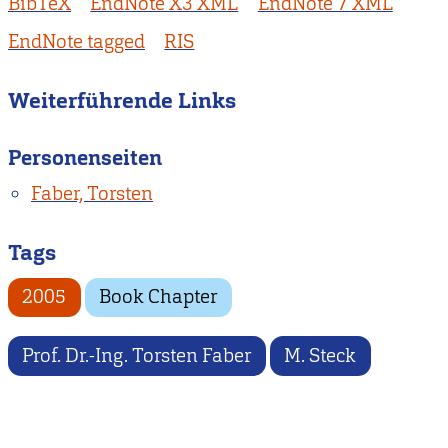
BibTeX
EndNote X3 XML
EndNote 7 XML
EndNote tagged
RIS
Weiterführende Links
Personenseiten
Faber, Torsten
Tags
2005
Book Chapter
Prof. Dr.-Ing. Torsten Faber
M. Steck