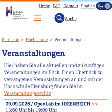
Home
FAQ
Kontakt
English
Dunke
Hell
Suche
This
page
is
Direkt
Startseite
Hochschule
Veranstaltungen
not
zum
available
Inhalt
Veranstaltungen
in
English.
Hier haben Sie alle aktuellen und zukünftigen
Head
Veranstaltungen im Blick. Einen Überblick zu
to
vergangenen Veranstaltungen an und mit der
our
Hochschule Flensburg finden Sie im
English
Veranstaltungsarchiv
main
09.09.2026
/
OpenLab im IDEENREICH
>>
page
15:00
Uhr bis
19:00
Uhr
instead.