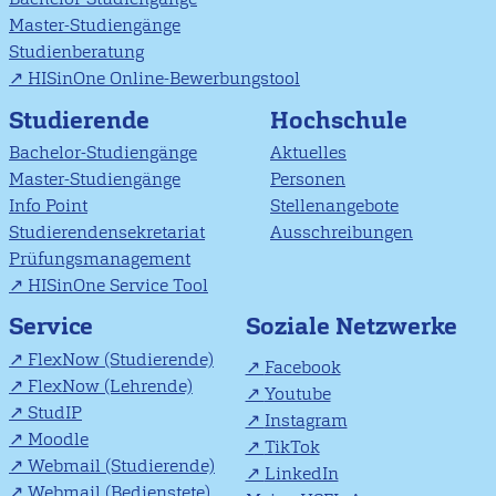
Master-Studiengänge
Studienberatung
HISinOne Online-Bewerbungstool
Studierende
Hochschule
Bachelor-Studiengänge
Aktuelles
Master-Studiengänge
Personen
Info Point
Stellenangebote
Studierendensekretariat
Ausschreibungen
Prüfungsmanagement
HISinOne Service Tool
Soziale Netzwerke
Service
FlexNow (Studierende)
Facebook
FlexNow (Lehrende)
Youtube
StudIP
Instagram
Moodle
TikTok
Webmail (Studierende)
LinkedIn
Webmail (Bedienstete)