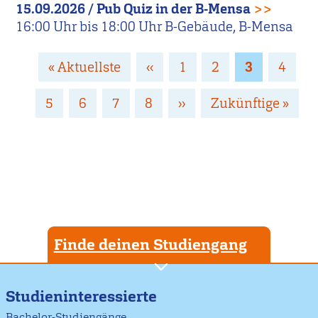
15.09.2026
/
Pub Quiz in der B-Mensa
>>
16:00
Uhr bis
18:00
Uhr
B-Gebäude, B-Mensa
Seitennummerierung
Erste
« Aktuellste
Vorherige
‹‹
Page
1
Page
2
Page
3
Page
4
Seite
Seite
Page
5
Page
6
Page
7
Page
8
Nächste
››
Letzte
Zukünftige »
Seite
Seite
Finde deinen Studiengang
Studieninteressierte
Bachelor-Studiengänge