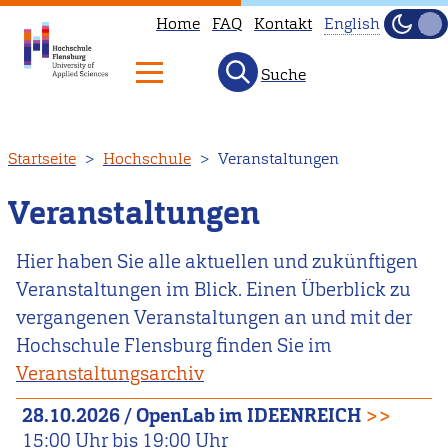
Home
FAQ
Kontakt
English
Dunke
Hell
Suche
This
page
is
Direkt
Startseite
Hochschule
Veranstaltungen
not
zum
available
Inhalt
Veranstaltungen
in
English.
Hier haben Sie alle aktuellen und zukünftigen
Head
Veranstaltungen im Blick. Einen Überblick zu
to
vergangenen Veranstaltungen an und mit der
our
Hochschule Flensburg finden Sie im
English
Veranstaltungsarchiv
main
28.10.2026
/
OpenLab im IDEENREICH
>>
page
15:00
Uhr bis
19:00
Uhr
instead.