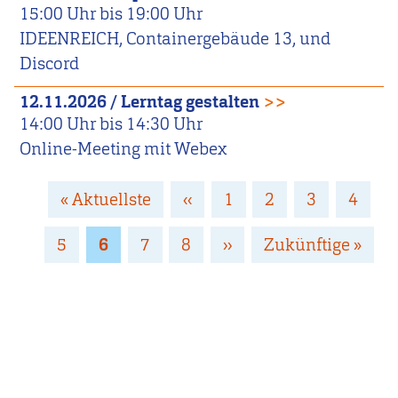
15:00
Uhr bis
19:00
Uhr
IDEENREICH, Containergebäude 13, und
Discord
12.11.2026
/
Lerntag gestalten
>>
14:00
Uhr bis
14:30
Uhr
Online-Meeting mit Webex
Seitennummerierung
Erste
« Aktuellste
Vorherige
‹‹
Page
1
Page
2
Page
3
Page
4
Seite
Seite
Page
5
Page
6
Page
7
Page
8
Nächste
››
Letzte
Zukünftige »
Seite
Seite