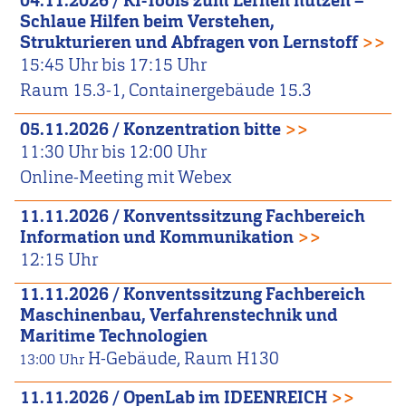
04.11.2026
/
KI-Tools zum Lernen nutzen –
Schlaue Hilfen beim Verstehen,
Strukturieren und Abfragen von Lernstoff
>>
15:45
Uhr bis
17:15
Uhr
Raum 15.3-1, Containergebäude 15.3
05.11.2026
/
Konzentration bitte
>>
11:30
Uhr bis
12:00
Uhr
Online-Meeting mit Webex
11.11.2026
/
Konventssitzung Fachbereich
Information und Kommunikation
>>
12:15
Uhr
11.11.2026
/
Konventssitzung Fachbereich
Maschinenbau, Verfahrenstechnik und
Maritime Technologien
H-Gebäude, Raum H130
13:00
Uhr
11.11.2026
/
OpenLab im IDEENREICH
>>