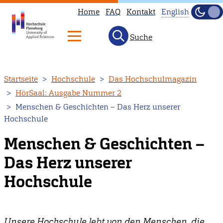
Home
FAQ
Kontakt
English
Dunke
Hell
Suche
This
page
is
Direkt
Startseite
Hochschule
Das Hochschulmagazin
not
zum
HörSaal: Ausgabe Nummer 2
available
Inhalt
Menschen & Geschichten – Das Herz unserer
in
Hochschule
English.
Head
Menschen & Geschichten –
to
Das Herz unserer
our
Hochschule
English
main
page
instead.
Unsere Hochschule lebt von den Menschen, die