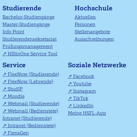
Studierende
Hochschule
Bachelor-Studiengänge
Aktuelles
Master-Studiengänge
Personen
Info Point
Stellenangebote
Studierendensekretariat
Ausschreibungen
Prüfungsmanagement
HISinOne Service Tool
Soziale Netzwerke
Service
FlexNow (Studierende)
Facebook
FlexNow (Lehrende)
Youtube
StudIP
Instagram
Moodle
TikTok
Webmail (Studierende)
LinkedIn
Webmail (Bedienstete)
Meine HSFL-App
Intranet (Studierende)
Intranet (Bedienstete)
FlensGen