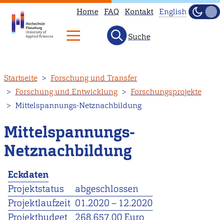
Home
FAQ
Kontakt
English
Dunke
Hell
Suche
This
page
is
Direkt
Startseite
Forschung und Transfer
not
zum
Forschung und Entwicklung
Forschungsprojekte
available
Inhalt
Mittelspannungs-Netznachbildung
in
English.
Mittelspannungs-
Head
Netznachbildung
to
our
Eckdaten
English
Projektstatus
abgeschlossen
main
Projektlaufzeit
01.2020
–
12.2020
page
Projektbudget
268.657,00 Euro
instead.