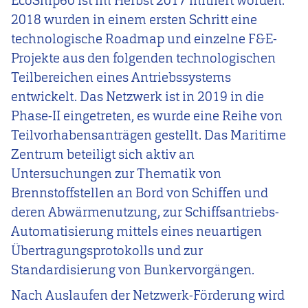
EcoShip60 ist im Herbst 2017 initiiert worden.
2018 wurden in einem ersten Schritt
eine
technologische Roadmap und einzelne F&E-
Projekte aus den folgenden tech
nologischen
Teilbereichen eines Antriebssystems
entwickelt. Das Netzwerk ist in
2019 in die
Phase-II eingetreten, es wurde eine Reihe von
Teilvorhabensanträgen gestellt. Das Maritime
Zentrum beteiligt sich aktiv an
Untersuchungen zur Thema
tik von
Brennstoffstellen an Bord von Schiffen und
deren Abwärmenutzung, zur
Schiffsantriebs-
Automatisierung mittels eines neuartigen
Übertragungsprotokolls
und zur
Standardisierung von Bunkervorgängen.
Nach Auslaufen der Netzwerk-Förderung wird