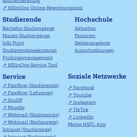
Studienberatung
HISinOne Online-Bewerbungstool
Studierende
Hochschule
Bachelor-Studiengänge
Aktuelles
Master-Studiengänge
Personen
Info Point
Stellenangebote
Studierendensekretariat
Ausschreibungen
Prüfungsmanagement
HISinOne Service Tool
Soziale Netzwerke
Service
FlexNow (Studierende)
Facebook
FlexNow (Lehrende)
Youtube
StudIP
Instagram
Moodle
TikTok
Webmail (Studierende)
LinkedIn
Webmail (Bedienstete)
Meine HSFL-App
Intranet (Studierende)
Intranet (Bedienstete)