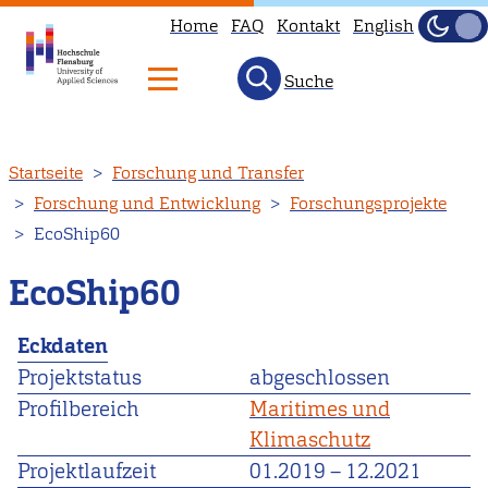
Home
FAQ
Kontakt
English
Dunke
Hell
Suche
Direkt
Startseite
Forschung und Transfer
zum
Forschung und Entwicklung
Forschungsprojekte
Inhalt
EcoShip60
EcoShip60
Eckdaten
Projektstatus
abgeschlossen
Profilbereich
Maritimes und
Klimaschutz
Projektlaufzeit
01.2019
–
12.2021