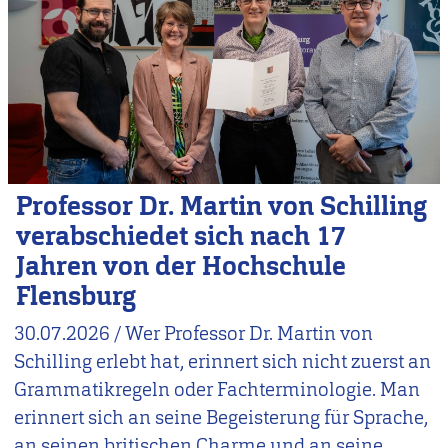
Professor Dr. Martin von Schilling
verabschiedet sich nach 17
Jahren von der Hochschule
Flensburg
30.07.2026
/
Wer Professor Dr. Martin von
Schilling erlebt hat, erinnert sich nicht zuerst an
Grammatikregeln oder Fachterminologie. Man
erinnert sich an seine Begeisterung für Sprache,
an seinen britischen Charme und an seine