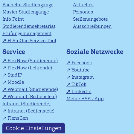
Bachelor-Studiengänge
Aktuelles
Master-Studiengänge
Personen
Info Point
Stellenangebote
Studierendensekretariat
Ausschreibungen
Prüfungsmanagement
HISinOne Service Tool
Soziale Netzwerke
Service
FlexNow (Studierende)
Facebook
FlexNow (Lehrende)
Youtube
StudIP
Instagram
Moodle
TikTok
Webmail (Studierende)
LinkedIn
Webmail (Bedienstete)
Meine HSFL-App
Intranet (Studierende)
Intranet (Bedienstete)
FlensGen
Cookie Einstellungen