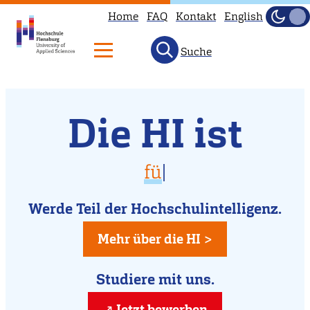
Home
FAQ
Kontakt
English
Dunke
Hell
Suche
Willkommen
Direkt
Die HI ist
zum
an
Inhalt
der
vielfältig
für D
|
Hochschule
für Dich da
Flensburg
Werde Teil der Hochschulintelligenz.
kreativ
Mehr über die HI >
Studiere mit uns.
Jetzt bewerben