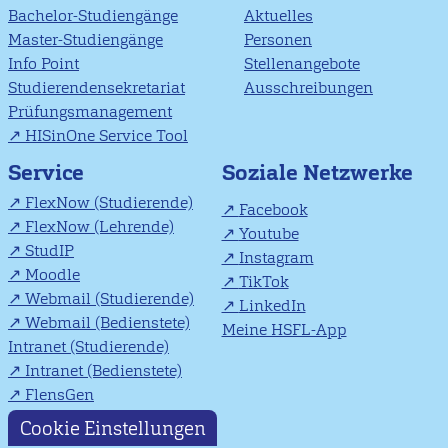
Bachelor-Studiengänge
Aktuelles
Master-Studiengänge
Personen
Info Point
Stellenangebote
Studierendensekretariat
Ausschreibungen
Prüfungsmanagement
HISinOne Service Tool
Soziale Netzwerke
Service
FlexNow (Studierende)
Facebook
FlexNow (Lehrende)
Youtube
StudIP
Instagram
Moodle
TikTok
Webmail (Studierende)
LinkedIn
Webmail (Bedienstete)
Meine HSFL-App
Intranet (Studierende)
Intranet (Bedienstete)
FlensGen
Cookie Einstellungen