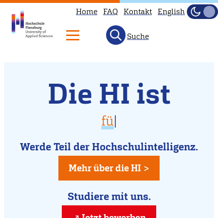
Home
FAQ
Kontakt
English
Dunke
Hell
Suche
Willkommen
Direkt
Die HI ist
zum
an
Inhalt
der
vielfältig
für D
|
Hochschule
für Dich da
Flensburg
Werde Teil der Hochschulintelligenz.
kreativ
Mehr über die HI >
Studiere mit uns.
Jetzt bewerben