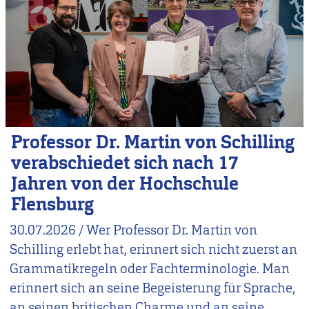
Professor Dr. Martin von Schilling
verabschiedet sich nach 17
Jahren von der Hochschule
Flensburg
30.07.2026
/
Wer Professor Dr. Martin von
Schilling erlebt hat, erinnert sich nicht zuerst an
Grammatikregeln oder Fachterminologie. Man
erinnert sich an seine Begeisterung für Sprache,
an seinen britischen Charme und an seine