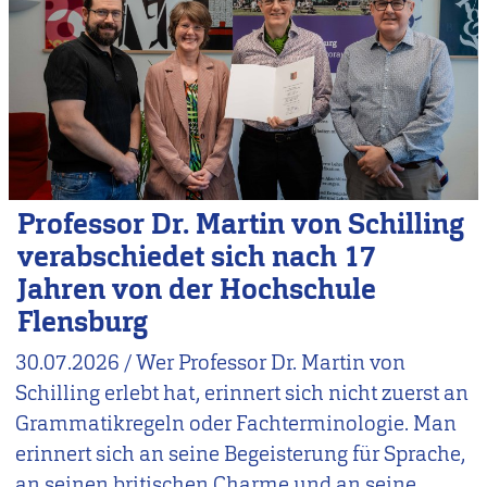
Professor Dr. Martin von Schilling
verabschiedet sich nach 17
Jahren von der Hochschule
Flensburg
30.07.2026
/
Wer Professor Dr. Martin von
Schilling erlebt hat, erinnert sich nicht zuerst an
Grammatikregeln oder Fachterminologie. Man
erinnert sich an seine Begeisterung für Sprache,
an seinen britischen Charme und an seine