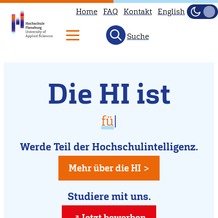
Home
FAQ
Kontakt
English
Dunke
Hell
Suche
Willkommen
Direkt
Die HI ist
zum
an
Inhalt
der
vielfältig
für D
|
Hochschule
für Dich da
Flensburg
Werde Teil der Hochschulintelligenz.
kreativ
Mehr über die HI >
Studiere mit uns.
Jetzt bewerben