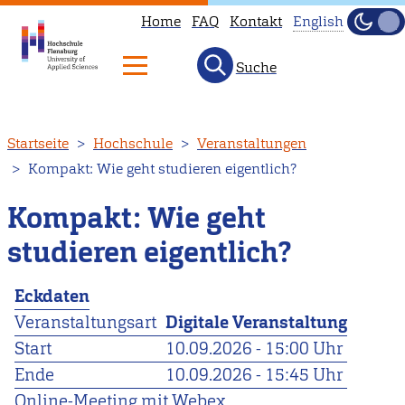
Home
FAQ
Kontakt
English
Dunke
Hell
Suche
This
page
is
Direkt
Startseite
Hochschule
Veranstaltungen
not
zum
Kompakt: Wie geht studieren eigentlich?
available
Inhalt
in
Kompakt: Wie geht
English.
studieren eigentlich?
Head
to
Eckdaten
our
Veranstaltungsart
Digitale Veranstaltung
English
Start
10.09.2026 - 15:00 Uhr
main
Ende
10.09.2026 - 15:45 Uhr
page
Online-Meeting mit Webex
instead.