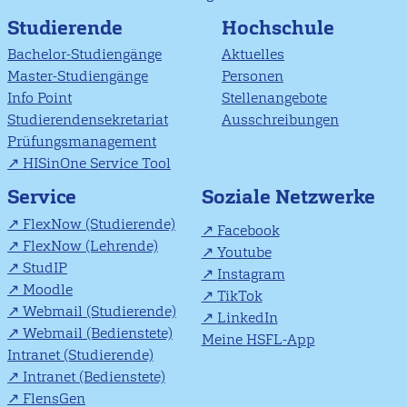
Studierende
Hochschule
Bachelor-Studiengänge
Aktuelles
Master-Studiengänge
Personen
Info Point
Stellenangebote
Studierendensekretariat
Ausschreibungen
Prüfungsmanagement
HISinOne Service Tool
Soziale Netzwerke
Service
FlexNow (Studierende)
Facebook
FlexNow (Lehrende)
Youtube
StudIP
Instagram
Moodle
TikTok
Webmail (Studierende)
LinkedIn
Webmail (Bedienstete)
Meine HSFL-App
Intranet (Studierende)
Intranet (Bedienstete)
FlensGen