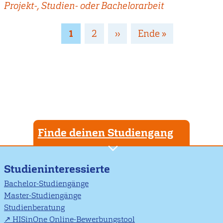
Projekt-, Studien- oder Bachelorarbeit
Seitennummerierung
Page
1
Page
2
Nächste
››
Letzte
Ende »
Seite
Seite
Finde deinen Studiengang
Studieninteressierte
Bachelor-Studiengänge
Master-Studiengänge
Studienberatung
HISinOne Online-Bewerbungstool