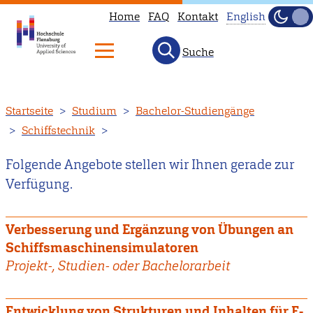
Home
FAQ
Kontakt
English
Dunke
Hell
Suche
This
page
is
Direkt
Startseite
Studium
Bachelor-Studiengänge
not
zum
Schiffstechnik
available
Inhalt
in
Folgende Angebote stellen wir Ihnen gerade zur
English.
Verfügung.
Head
to
Verbesserung und Ergänzung von Übungen an
our
Schiffsmaschinensimulatoren
English
Projekt-, Studien- oder Bachelorarbeit
main
page
instead.
Entwicklung von Strukturen und Inhalten für E-