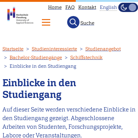
Home
FAQ
Kontakt
English
Dunke
Hell
Suche
This
page
is
Direkt
Startseite
Studieninteressierte
Studienangebot
not
zum
Bachelor-Studiengänge
Schiffstechnik
available
Inhalt
Einblicke in den Studiengang
in
English.
Einblicke in den
Head
Studiengang
to
our
Auf dieser Seite werden verschiedene Einblicke in
English
den Studiengang gezeigt. Abgeschlossene
main
Arbeiten von Studenten, Forschungsprojekte,
page
Labore oder Veranstaltungen.
instead.