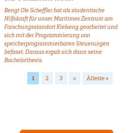
Bengt Ole Scheffler hat als studentische
Hilfskraft für unser Maritimes Zentrum am
Forschungsstandort Kielseng gearbeitet und
sich mit der Programmierung von
speicherprogrammierbaren Steuerungen
befasst. Daraus ergab sich dann seine
Bachelorthesis.
Seitennummerierung
Page
1
Page
2
Page
3
Nächste
››
Letzte
Älteste »
Seite
Seite