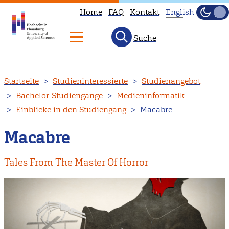
Home
FAQ
Kontakt
English
Dunke
Hell
Suche
This
page
is
Direkt
Startseite
Studieninteressierte
Studienangebot
not
zum
Bachelor-Studiengänge
Medieninformatik
available
Inhalt
Einblicke in den Studiengang
Macabre
in
English.
Macabre
Head
to
Tales From The Master Of Horror
our
English
main
page
instead.