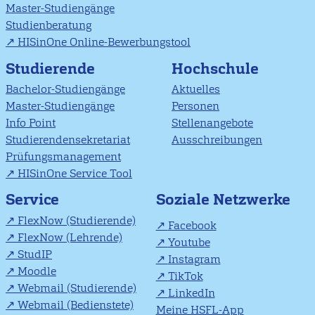
Master-Studiengänge
Studienberatung
HISinOne Online-Bewerbungstool
Studierende
Hochschule
Bachelor-Studiengänge
Aktuelles
Master-Studiengänge
Personen
Info Point
Stellenangebote
Studierendensekretariat
Ausschreibungen
Prüfungsmanagement
HISinOne Service Tool
Soziale Netzwerke
Service
FlexNow (Studierende)
Facebook
FlexNow (Lehrende)
Youtube
StudIP
Instagram
Moodle
TikTok
Webmail (Studierende)
LinkedIn
Webmail (Bedienstete)
Meine HSFL-App