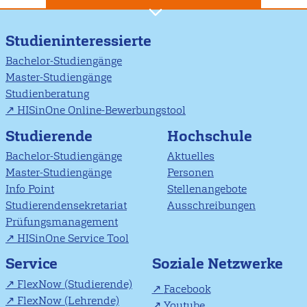
Studieninteressierte
Bachelor-Studiengänge
Master-Studiengänge
Studienberatung
HISinOne Online-Bewerbungstool
Studierende
Hochschule
Bachelor-Studiengänge
Aktuelles
Master-Studiengänge
Personen
Info Point
Stellenangebote
Studierendensekretariat
Ausschreibungen
Prüfungsmanagement
HISinOne Service Tool
Soziale Netzwerke
Service
FlexNow (Studierende)
Facebook
FlexNow (Lehrende)
Youtube