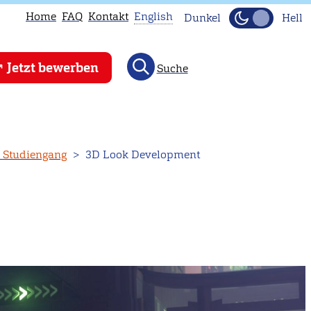
Home
FAQ
Kontakt
English
Dunkel
Hell
This
Jetzt bewerben
Suche
page
is
not
available
in
n Studiengang
3D Look Development
English.
Head
to
our
English
main
page
instead.