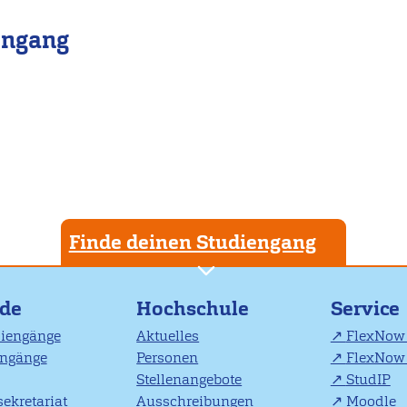
engang
Finde deinen Studiengang
nde
Hochschule
Service
diengänge
Aktuelles
FlexNow 
engänge
Personen
FlexNow 
Stellenangebote
StudIP
ekretariat
Ausschreibungen
Moodle