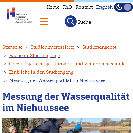
Home
FAQ
Kontakt
English
Dunke
Hell
Suche
This
page
is
Direkt
Startseite
Studieninteressierte
Studienangebot
not
zum
Bachelor-Studiengänge
available
Inhalt
Green Engineering – Umwelt- und Verfahrenstechnik
in
Einblicke in den Studiengang
English.
Messung der Wasserqualität im Niehuussee
Head
to
Messung der Wasserqualität
our
im Niehuussee
English
main
page
instead.