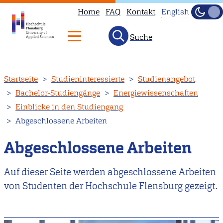
Home
FAQ
Kontakt
English
Dunke
Hell
Suche
This
page
is
Direkt
Startseite
Studieninteressierte
Studienangebot
not
zum
Bachelor-Studiengänge
Energiewissenschaften
available
Inhalt
Einblicke in den Studiengang
in
Abgeschlossene Arbeiten
English.
Head
Abgeschlossene Arbeiten
to
our
Auf dieser Seite werden abgeschlossene Arbeiten
English
von Studenten der Hochschule Flensburg gezeigt.
main
page
instead.