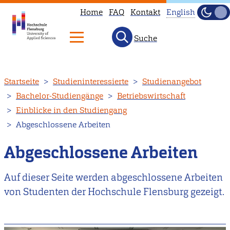
Home
FAQ
Kontakt
English
Dunke
Hell
Suche
This
page
is
Direkt
Startseite
Studieninteressierte
Studienangebot
not
zum
Bachelor-Studiengänge
Betriebswirtschaft
available
Inhalt
Einblicke in den Studiengang
in
Abgeschlossene Arbeiten
English.
Head
Abgeschlossene Arbeiten
to
our
Auf dieser Seite werden abgeschlossene Arbeiten
English
von Studenten der Hochschule Flensburg gezeigt.
main
page
instead.