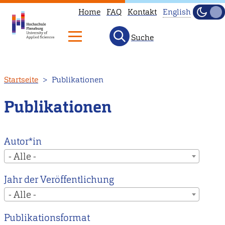
Home
FAQ
Kontakt
English
Dunke
Hell
Suche
This
page
is
Direkt
Startseite
Publikationen
not
zum
available
Inhalt
Publikationen
in
English.
Head
Autor*in
to
- Alle -
our
Jahr der Veröffentlichung
English
- Alle -
main
page
Publikationsformat
instead.