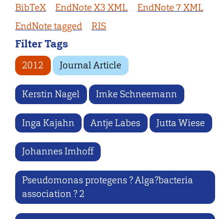
BibTeX
EndNote X3 XML
EndNote 7 XML
EndNote tagged
RIS
Filter Tags
2012
Journal Article
Kerstin Nagel
Imke Schneemann
Inga Kajahn
Antje Labes
Jutta Wiese
Johannes Imhoff
Pseudomonas protegens ? Alga?bacteria
association ? 2