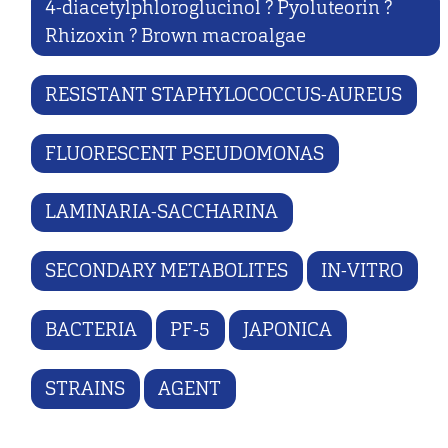
4-diacetylphloroglucinol ? Pyoluteorin ?
Rhizoxin ? Brown macroalgae
RESISTANT STAPHYLOCOCCUS-AUREUS
FLUORESCENT PSEUDOMONAS
LAMINARIA-SACCHARINA
SECONDARY METABOLITES
IN-VITRO
BACTERIA
PF-5
JAPONICA
STRAINS
AGENT