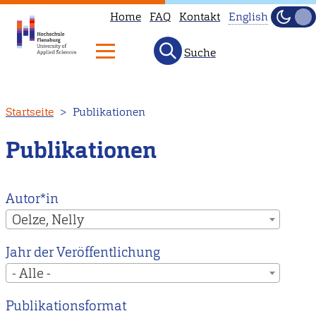
Home
FAQ
Kontakt
English
Dunke
Hell
Suche
This
page
is
Direkt
Startseite
Publikationen
not
zum
available
Inhalt
Publikationen
in
English.
Head
Autor*in
to
Oelze, Nelly
our
Jahr der Veröffentlichung
English
- Alle -
main
page
Publikationsformat
instead.