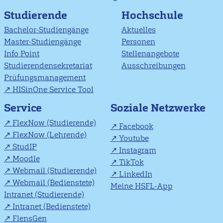
Studierende
Hochschule
Bachelor-Studiengänge
Aktuelles
Master-Studiengänge
Personen
Info Point
Stellenangebote
Studierendensekretariat
Ausschreibungen
Prüfungsmanagement
HISinOne Service Tool
Soziale Netzwerke
Service
FlexNow (Studierende)
Facebook
FlexNow (Lehrende)
Youtube
StudIP
Instagram
Moodle
TikTok
Webmail (Studierende)
LinkedIn
Webmail (Bedienstete)
Meine HSFL-App
Intranet (Studierende)
Intranet (Bedienstete)
FlensGen