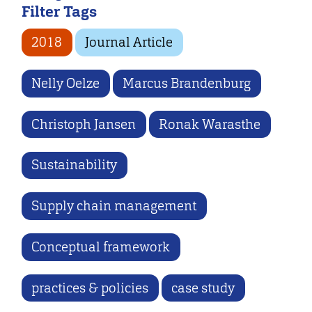
Filter Tags
2018
Journal Article
Nelly Oelze
Marcus Brandenburg
Christoph Jansen
Ronak Warasthe
Sustainability
Supply chain management
Conceptual framework
practices & policies
case study