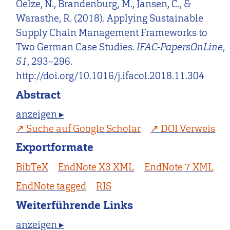
Oelze, N., Brandenburg, M., Jansen, C., &
Warasthe, R. (2018). Applying Sustainable
Supply Chain Management Frameworks to
Two German Case Studies.
IFAC-PapersOnLine
,
51
, 293–296.
http://doi.org/10.1016/j.ifacol.2018.11.304
Abstract
anzeigen ▸
Suche auf Google Scholar
DOI Verweis
Exportformate
BibTeX
EndNote X3 XML
EndNote 7 XML
EndNote tagged
RIS
Weiterführende Links
anzeigen ▸