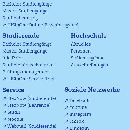
Bachelor-Studiengänge
Master-Studiengänge
Studienberatung
HISinOne Online-Bewerbungstool
Studierende
Hochschule
Bachelor-Studiengänge
Aktuelles
Master-Studiengänge
Personen
Info Point
Stellenangebote
Studierendensekretariat
Ausschreibungen
Prüfungsmanagement
HISinOne Service Tool
Soziale Netzwerke
Service
FlexNow (Studierende)
Facebook
FlexNow (Lehrende)
Youtube
StudIP
Instagram
Moodle
TikTok
Webmail (Studierende)
LinkedIn