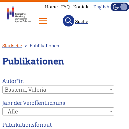
Home
FAQ
Kontakt
English
Dunke
Hell
Suche
This
page
is
Direkt
Startseite
Publikationen
not
zum
available
Inhalt
Publikationen
in
English.
Head
Autor*in
to
Basterra, Valeria
our
Jahr der Veröffentlichung
English
- Alle -
main
page
Publikationsformat
instead.