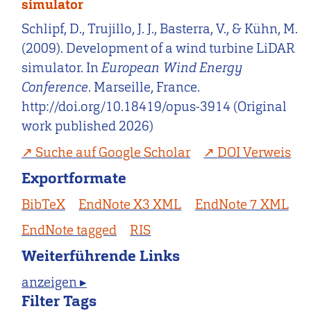
simulator
Schlipf, D., Trujillo, J. J., Basterra, V., & Kühn, M.
(2009). Development of a wind turbine LiDAR
simulator. In
European Wind Energy
Conference
. Marseille, France.
http://doi.org/10.18419/opus-3914 (Original
work published 2026)
Suche auf Google Scholar
DOI Verweis
Exportformate
BibTeX
EndNote X3 XML
EndNote 7 XML
EndNote tagged
RIS
Weiterführende Links
anzeigen ▸
Filter Tags