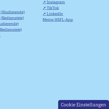
Instagram
TikTok
(Studierende)
LinkedIn
(Bedienstete)
Meine HSFL-App
tudierende)
(Bedienstete)
n
Cookie Einstellungen