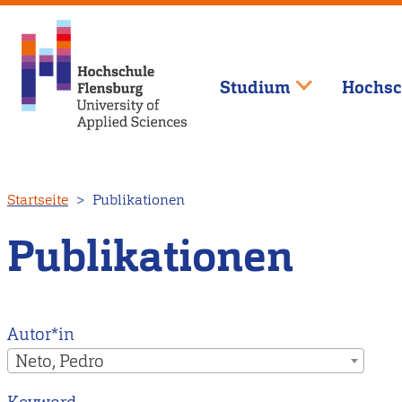
Studium
Hochsc
Direkt
Startseite
Publikationen
zum
Inhalt
Publikationen
Autor*in
Neto, Pedro