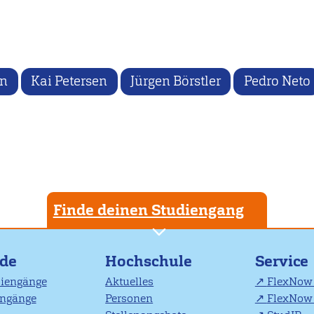
n
Kai Petersen
Jürgen Börstler
Pedro Neto
Finde deinen Studiengang
nde
Hochschule
Service
diengänge
Aktuelles
FlexNow 
engänge
Personen
FlexNow 