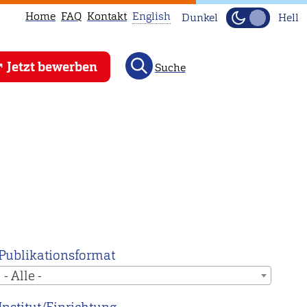
Home
FAQ
Kontakt
English
Dunkel
Hell
This
Jetzt bewerben
Suche
page
is
not
available
in
English.
Head
to
our
English
Publikationsformat
main
- Alle -
page
instead.