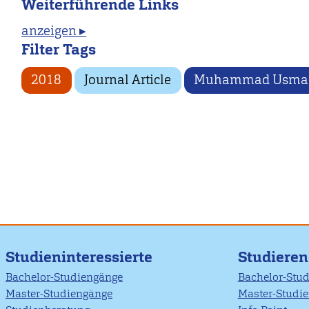
Weiterführende Links
anzeigen ▸
Filter Tags
2018
Journal Article
Muhammad Usma
Studieninteressierte
Studiere
Bachelor-Studiengänge
Bachelor-Stu
Master-Studiengänge
Master-Studi