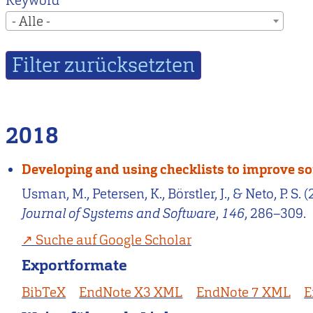
Keyword
- Alle -
2018
Developing and using checklists to improve so
Usman, M., Petersen, K., Börstler, J., & Neto, P. 
Journal of Systems and Software
,
146
, 286–309.
Suche auf Google Scholar
Exportformate
BibTeX
EndNote X3 XML
EndNote 7 XML
E