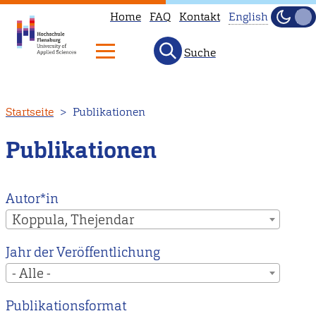
Home
FAQ
Kontakt
English
Dunke
Hell
Suche
This
page
is
Direkt
Startseite
Publikationen
not
zum
available
Inhalt
Publikationen
in
English.
Head
Autor*in
to
Koppula, Thejendar
our
Jahr der Veröffentlichung
English
- Alle -
main
page
Publikationsformat
instead.