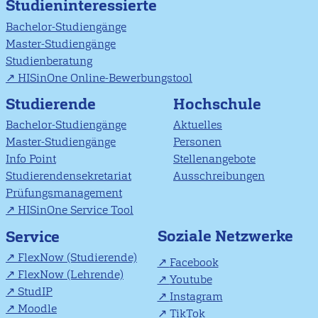
Studieninteressierte
Bachelor-Studiengänge
Master-Studiengänge
Studienberatung
HISinOne Online-Bewerbungstool
Studierende
Hochschule
Bachelor-Studiengänge
Aktuelles
Master-Studiengänge
Personen
Info Point
Stellenangebote
Studierendensekretariat
Ausschreibungen
Prüfungsmanagement
HISinOne Service Tool
Soziale Netzwerke
Service
FlexNow (Studierende)
Facebook
FlexNow (Lehrende)
Youtube
StudIP
Instagram
Moodle
TikTok