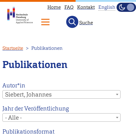
Home
FAQ
Kontakt
English
Dunke
Hell
Suche
This
page
is
Direkt
Startseite
Publikationen
not
zum
available
Inhalt
Publikationen
in
English.
Head
Autor*in
to
Siebert, Johannes
our
Jahr der Veröffentlichung
English
- Alle -
main
page
Publikationsformat
instead.