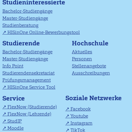
Studieninteressierte
Bachelor-Studiengänge
Master-Studiengänge
Studienberatung
HISinOne Online-Bewerbungstool
Studierende
Hochschule
Bachelor-Studiengänge
Aktuelles
Master-Studiengänge
Personen
Info Point
Stellenangebote
Studierendensekretariat
Ausschreibungen
Prüfungsmanagement
HISinOne Service Tool
Soziale Netzwerke
Service
FlexNow (Studierende)
Facebook
FlexNow (Lehrende)
Youtube
StudIP
Instagram
Moodle
TikTok