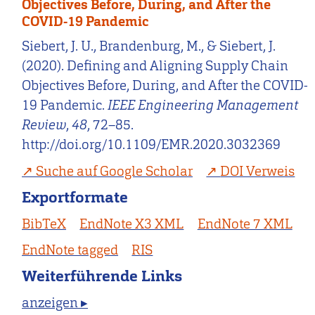
Objectives Before, During, and After the
COVID-19 Pandemic
Siebert, J. U., Brandenburg, M., & Siebert, J.
(2020). Defining and Aligning Supply Chain
Objectives Before, During, and After the COVID-
19 Pandemic.
IEEE Engineering Management
Review
,
48
, 72–85.
http://doi.org/10.1109/EMR.2020.3032369
Suche auf Google Scholar
DOI Verweis
Exportformate
BibTeX
EndNote X3 XML
EndNote 7 XML
EndNote tagged
RIS
Weiterführende Links
anzeigen ▸