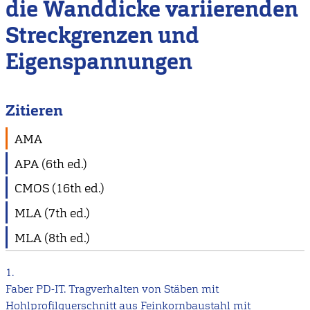
die Wanddicke variierenden
Streckgrenzen und
Eigenspannungen
Zitieren
AMA
APA (6th ed.)
CMOS (16th ed.)
MLA (7th ed.)
MLA (8th ed.)
1.
Faber PD-IT. Tragverhalten von Stäben mit
Hohlprofilquerschnitt aus Feinkornbaustahl mit