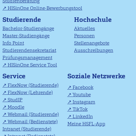
Studienberatung
HISinOne Online-Bewerbungstool
Studierende
Hochschule
Bachelor-Studiengänge
Aktuelles
Master-Studiengänge
Personen
Info Point
Stellenangebote
Studierendensekretariat
Ausschreibungen
Prüfungsmanagement
HISinOne Service Tool
Soziale Netzwerke
Service
FlexNow (Studierende)
Facebook
FlexNow (Lehrende)
Youtube
StudIP
Instagram
Moodle
TikTok
Webmail (Studierende)
LinkedIn
Webmail (Bedienstete)
Meine HSFL-App
Intranet (Studierende)