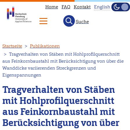
Home
FAQ
Kontakt
English
Dunke
Hell
Suche
This
page
is
Direkt
Startseite
Publikationen
not
zum
Tragverhalten von Stäben mit Hohlprofilquerschnitt
available
Inhalt
aus Feinkornbaustahl mit Berücksichtigung von über die
in
Wanddicke variierenden Streckgrenzen und
English.
Eigenspannungen
Head
Tragverhalten von Stäben
to
our
mit Hohlprofilquerschnitt
English
aus Feinkornbaustahl mit
main
Berücksichtigung von über
page
instead.