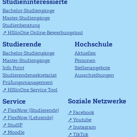
Studieninteressierte
Bachelor-Studiengänge
Master-Studiengänge
Studienberatung
HISinOne Online-Bewerbungstool
Studierende
Hochschule
Bachelor-Studiengänge
Aktuelles
Master-Studiengänge
Personen
Info Point
Stellenangebote
Studierendensekretariat
Ausschreibungen
Prüfungsmanagement
HISinOne Service Tool
Soziale Netzwerke
Service
FlexNow (Studierende)
Facebook
FlexNow (Lehrende)
Youtube
StudIP
Instagram
Moodle
TikTok