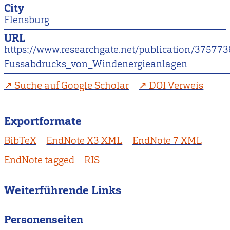
City
Flensburg
URL
https://www.researchgate.net/publication/375
Fussabdrucks_von_Windenergieanlagen
Suche auf Google Scholar
DOI Verweis
Exportformate
BibTeX
EndNote X3 XML
EndNote 7 XML
EndNote tagged
RIS
Weiterführende Links
Personenseiten