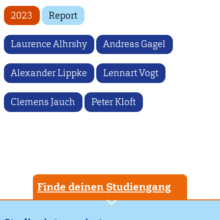
2023
Report
Laurence Alhrshy
Andreas Gagel
Alexander Lippke
Lennart Vogt
Clemens Jauch
Peter Kloft
Finde deinen Studiengang