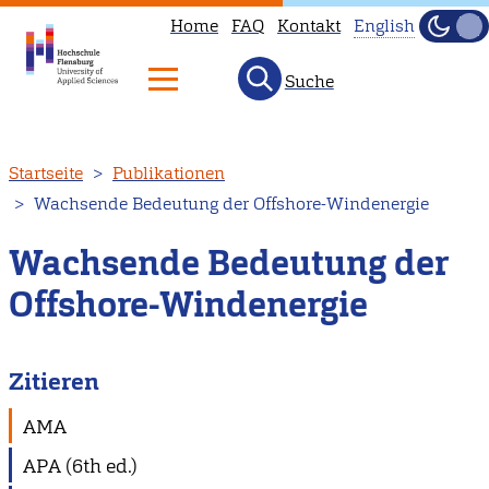
Home
FAQ
Kontakt
English
Dunke
Hell
Suche
This
page
is
Direkt
Startseite
Publikationen
not
zum
Wachsende Bedeutung der Offshore-Windenergie
available
Inhalt
in
Wachsende Bedeutung der
English.
Offshore-Windenergie
Head
to
our
Zitieren
English
main
AMA
page
APA (6th ed.)
instead.