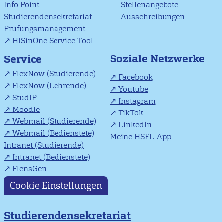
Info Point
Stellenangebote
Studierendensekretariat
Ausschreibungen
Prüfungsmanagement
HISinOne Service Tool
Soziale Netzwerke
Service
FlexNow (Studierende)
Facebook
FlexNow (Lehrende)
Youtube
StudIP
Instagram
Moodle
TikTok
Webmail (Studierende)
LinkedIn
Webmail (Bedienstete)
Meine HSFL-App
Intranet (Studierende)
Intranet (Bedienstete)
FlensGen
Cookie Einstellungen
Studierendensekretariat