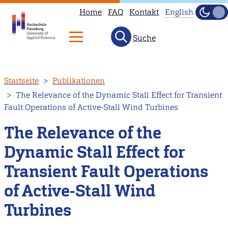
Home
FAQ
Kontakt
English
Dunke
Hell
Suche
This
page
is
Direkt
Startseite
Publikationen
not
zum
The Relevance of the Dynamic Stall Effect for Transient
available
Inhalt
Fault Operations of Active-Stall Wind Turbines
in
English.
The Relevance of the
Head
Dynamic Stall Effect for
to
Transient Fault Operations
our
English
of Active-Stall Wind
main
Turbines
page
instead.