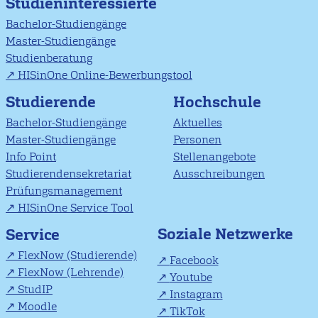
Studieninteressierte
Bachelor-Studiengänge
Master-Studiengänge
Studienberatung
HISinOne Online-Bewerbungstool
Studierende
Hochschule
Bachelor-Studiengänge
Aktuelles
Master-Studiengänge
Personen
Info Point
Stellenangebote
Studierendensekretariat
Ausschreibungen
Prüfungsmanagement
HISinOne Service Tool
Soziale Netzwerke
Service
FlexNow (Studierende)
Facebook
FlexNow (Lehrende)
Youtube
StudIP
Instagram
Moodle
TikTok