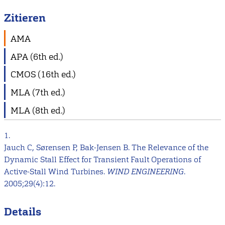
Zitieren
AMA
APA (6th ed.)
CMOS (16th ed.)
MLA (7th ed.)
MLA (8th ed.)
1.
Jauch C, Sørensen P, Bak-Jensen B. The Relevance of the
Dynamic Stall Effect for Transient Fault Operations of
Active-Stall Wind Turbines.
WIND ENGINEERING
.
2005;29(4):12.
Details