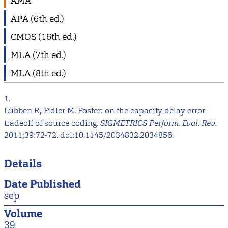
AMA
APA (6th ed.)
CMOS (16th ed.)
MLA (7th ed.)
MLA (8th ed.)
1.
Lübben R, Fidler M. Poster: on the capacity delay error
tradeoff of source coding.
SIGMETRICS Perform. Eval. Rev.
2011;39:72-72. doi:10.1145/2034832.2034856.
Details
Date Published
sep
Volume
39