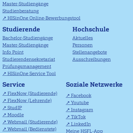
Master-Studiengänge
Studienberatung
HISinOne Online-Bewerbungstool
Studierende
Hochschule
Bachelor-Studiengänge
Aktuelles
Master-Studiengänge
Personen
Info Point
Stellenangebote
Studierendensekretariat
Ausschreibungen
Prüfungsmanagement
HISinOne Service Tool
Soziale Netzwerke
Service
FlexNow (Studierende)
Facebook
FlexNow (Lehrende)
Youtube
StudIP
Instagram
Moodle
TikTok
Webmail (Studierende)
LinkedIn
Webmail (Bedienstete)
Meine HSFL-App