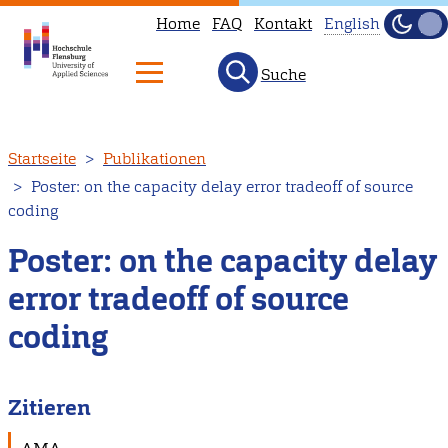
Home
FAQ
Kontakt
English
Dunke
Hell
Suche
This
page
is
Direkt
Startseite
Publikationen
not
zum
Poster: on the capacity delay error tradeoff of source
available
Inhalt
coding
in
English.
Poster: on the capacity delay
Head
error tradeoff of source
to
coding
our
English
main
Zitieren
page
instead.