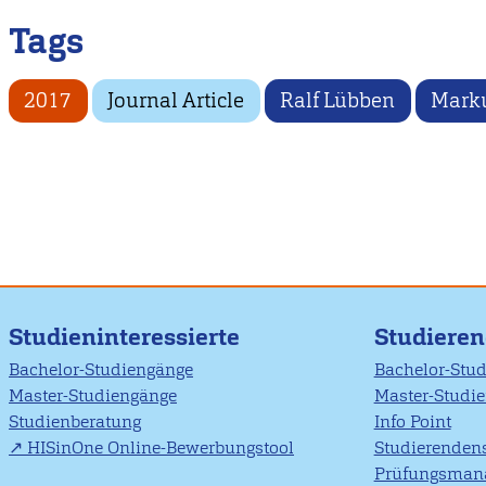
Tags
2017
Journal Article
Ralf Lübben
Marku
Studieninteressierte
Studiere
Bachelor-Studiengänge
Bachelor-Stu
Master-Studiengänge
Master-Studi
Studienberatung
Info Point
HISinOne Online-Bewerbungstool
Studierendens
Prüfungsman