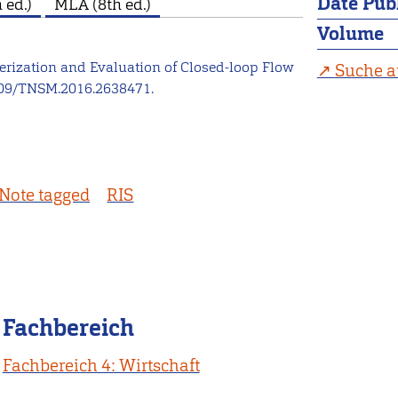
Date Pub
 ed.)
MLA (8th ed.)
Volume
erization and Evaluation of Closed-loop Flow
Suche a
109/TNSM.2016.2638471.
Note tagged
RIS
Fachbereich
Fachbereich 4: Wirtschaft