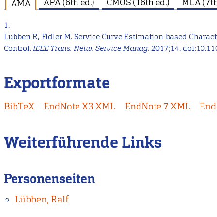
APA (6th ed.)
CMOS (16th ed.)
MLA (7th
AMA
1.
Lübben R, Fidler M. Service Curve Estimation-based Charact
Control.
IEEE Trans. Netw. Service Manag.
2017;14. doi:10.1
Exportformate
BibTeX
EndNote X3 XML
EndNote 7 XML
End
Weiterführende Links
Personenseiten
Lübben, Ralf