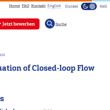
Home
FAQ
Kontakt
English
Dunkel
Hell
This
Jetzt bewerben
Suche
page
is
not
available
in
rol
English.
ation of Closed-loop Flow
Head
to
our
English
main
ls
page
instead.