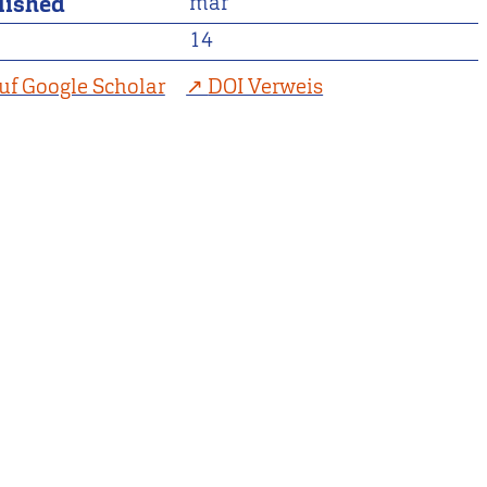
lished
mar
14
uf Google Scholar
DOI Verweis