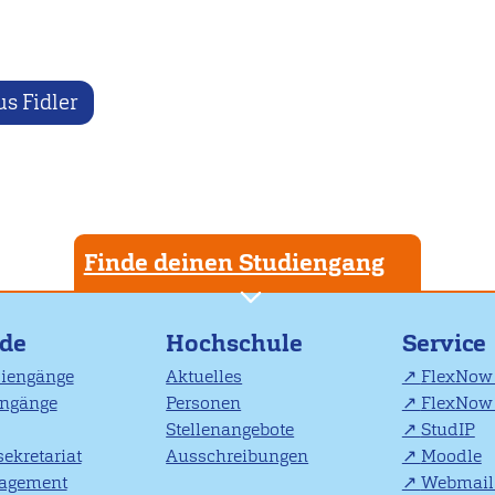
s Fidler
Finde deinen Studiengang
nde
Hochschule
Service
diengänge
Aktuelles
FlexNow 
engänge
Personen
FlexNow 
Stellenangebote
StudIP
ekretariat
Ausschreibungen
Moodle
agement
Webmail 