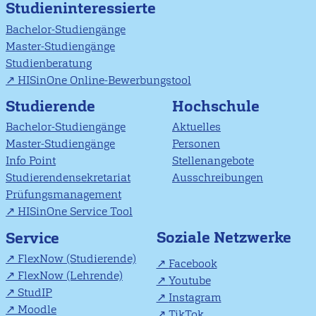
Studieninteressierte
Bachelor-Studiengänge
Master-Studiengänge
Studienberatung
HISinOne Online-Bewerbungstool
Studierende
Hochschule
Bachelor-Studiengänge
Aktuelles
Master-Studiengänge
Personen
Info Point
Stellenangebote
Studierendensekretariat
Ausschreibungen
Prüfungsmanagement
HISinOne Service Tool
Soziale Netzwerke
Service
FlexNow (Studierende)
Facebook
FlexNow (Lehrende)
Youtube
StudIP
Instagram
Moodle
TikTok