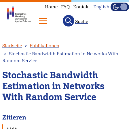
Home
FAQ
Kontakt
English
Dunke
Hell
Suche
This
page
is
Direkt
Startseite
Publikationen
not
zum
Stochastic Bandwidth Estimation in Networks With
available
Inhalt
Random Service
in
English.
Stochastic Bandwidth
Head
Estimation in Networks
to
With Random Service
our
English
main
Zitieren
page
instead.