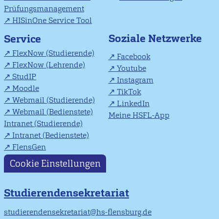
Prüfungsmanagement
HISinOne Service Tool
Soziale Netzwerke
Service
FlexNow (Studierende)
Facebook
FlexNow (Lehrende)
Youtube
StudIP
Instagram
Moodle
TikTok
Webmail (Studierende)
LinkedIn
Webmail (Bedienstete)
Meine HSFL-App
Intranet (Studierende)
Intranet (Bedienstete)
FlensGen
Cookie Einstellungen
Studierendensekretariat
studierendensekretariat@hs-flensburg.de