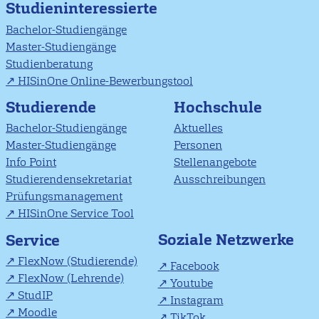
Studieninteressierte
Bachelor-Studiengänge
Master-Studiengänge
Studienberatung
HISinOne Online-Bewerbungstool
Studierende
Hochschule
Bachelor-Studiengänge
Aktuelles
Master-Studiengänge
Personen
Info Point
Stellenangebote
Studierendensekretariat
Ausschreibungen
Prüfungsmanagement
HISinOne Service Tool
Soziale Netzwerke
Service
FlexNow (Studierende)
Facebook
FlexNow (Lehrende)
Youtube
StudIP
Instagram
Moodle
TikTok