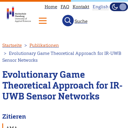
Home
FAQ
Kontakt
English
Dunke
Hell
Suche
This
page
is
Direkt
Startseite
Publikationen
not
zum
Evolutionary Game Theoretical Approach for IR-UWB
available
Inhalt
Sensor Networks
in
English.
Evolutionary Game
Head
Theoretical Approach for IR-
to
UWB Sensor Networks
our
English
main
Zitieren
page
instead.