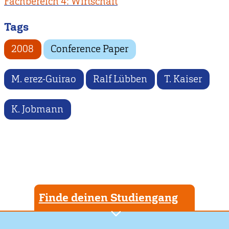
Fachbereich 4: Wirtschaft
Tags
2008
Conference Paper
M. erez-Guirao
Ralf Lübben
T. Kaiser
K. Jobmann
Finde deinen Studiengang