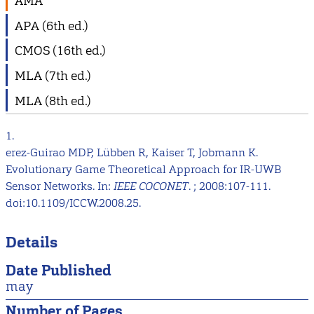
AMA
APA (6th ed.)
CMOS (16th ed.)
MLA (7th ed.)
MLA (8th ed.)
1.
erez-Guirao MDP, Lübben R, Kaiser T, Jobmann K.
Evolutionary Game Theoretical Approach for IR-UWB
Sensor Networks. In:
IEEE COCONET
. ; 2008:107-111.
doi:10.1109/ICCW.2008.25.
Details
Date Published
may
Number of Pages