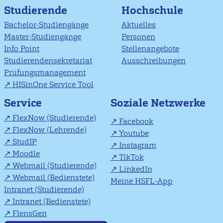
Studierende
Hochschule
Bachelor-Studiengänge
Aktuelles
Master-Studiengänge
Personen
Info Point
Stellenangebote
Studierendensekretariat
Ausschreibungen
Prüfungsmanagement
HISinOne Service Tool
Soziale Netzwerke
Service
FlexNow (Studierende)
Facebook
FlexNow (Lehrende)
Youtube
StudIP
Instagram
Moodle
TikTok
Webmail (Studierende)
LinkedIn
Webmail (Bedienstete)
Meine HSFL-App
Intranet (Studierende)
Intranet (Bedienstete)
FlensGen