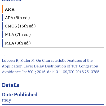
AMA
APA (6th ed.)
CMOS (16th ed.)
MLA (7th ed.)
MLA (8th ed.)
1.
Lübben R, Fidler M. On Characteristic Features of the
Application Level Delay Distribution of TCP Congestion
Avoidance. In:
ICC
. ; 2016. doi:10.1109/ICC.2016.7510785.
Details
Date Published
may