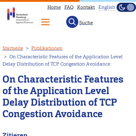
Home
FAQ
Kontakt
English
Dunke
Hell
Suche
This
page
is
Direkt
Startseite
Publikationen
not
zum
On Characteristic Features of the Application Level
available
Inhalt
Delay Distribution of TCP Congestion Avoidance
in
English.
On Characteristic Features
Head
of the Application Level
to
Delay Distribution of TCP
our
English
Congestion Avoidance
main
page
Zitieren
instead.