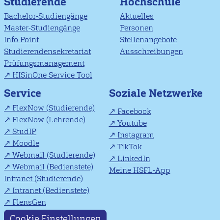
Studierende
Hochschule
Bachelor-Studiengänge
Aktuelles
Master-Studiengänge
Personen
Info Point
Stellenangebote
Studierendensekretariat
Ausschreibungen
Prüfungsmanagement
HISinOne Service Tool
Soziale Netzwerke
Service
FlexNow (Studierende)
Facebook
FlexNow (Lehrende)
Youtube
StudIP
Instagram
Moodle
TikTok
Webmail (Studierende)
LinkedIn
Webmail (Bedienstete)
Meine HSFL-App
Intranet (Studierende)
Intranet (Bedienstete)
FlensGen
Cookie Einstellungen