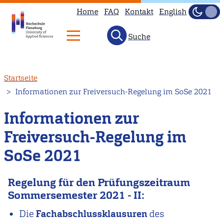
Home
FAQ
Kontakt
English
Dunke
Hell
Suche
Direkt
Startseite
zum
Informationen zur Freiversuch-Regelung im SoSe 2021
Inhalt
Informationen zur
Freiversuch-Regelung im
SoSe 2021
Regelung für den Prüfungszeitraum
Sommersemester 2021 - II:
Die
Fachabschlussklausuren
des