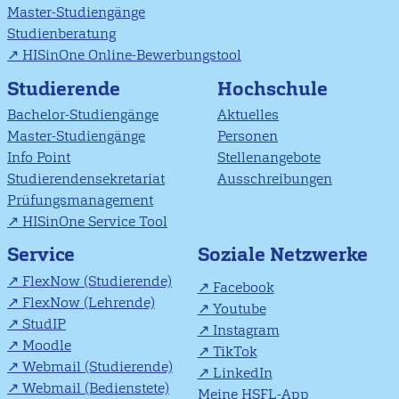
Master-Studiengänge
Studienberatung
HISinOne Online-Bewerbungstool
Studierende
Hochschule
Bachelor-Studiengänge
Aktuelles
Master-Studiengänge
Personen
Info Point
Stellenangebote
Studierendensekretariat
Ausschreibungen
Prüfungsmanagement
HISinOne Service Tool
Soziale Netzwerke
Service
FlexNow (Studierende)
Facebook
FlexNow (Lehrende)
Youtube
StudIP
Instagram
Moodle
TikTok
Webmail (Studierende)
LinkedIn
Webmail (Bedienstete)
Meine HSFL-App