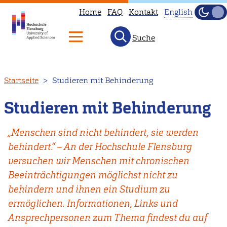
Home
FAQ
Kontakt
English
Dunke
Hell
Suche
This
page
is
Direkt
Startseite
Studieren mit Behinderung
not
zum
available
Inhalt
Studieren mit Behinderung
in
English.
„Menschen sind nicht behindert, sie werden
Head
behindert.“ – An der Hochschule Flensburg
to
versuchen wir Menschen mit chronischen
our
Beeinträchtigungen möglichst nicht zu
English
behindern und ihnen ein Studium zu
main
ermöglichen. Informationen, Links und
page
Ansprechpersonen zum Thema findest du auf
instead.