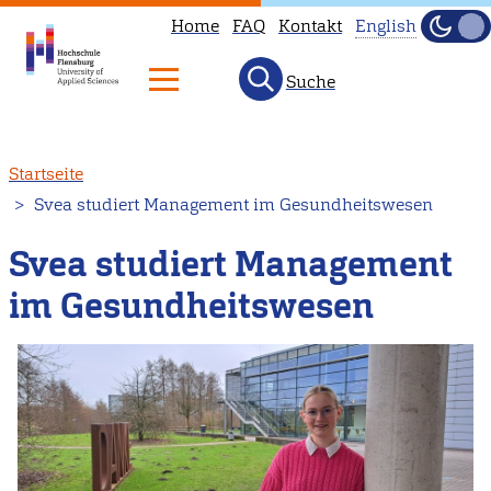
Home
FAQ
Kontakt
English
Dunke
Hell
Suche
This
page
is
Direkt
Startseite
not
zum
Svea studiert Management im Gesundheitswesen
available
Inhalt
in
Svea studiert Management
English.
im Gesundheitswesen
Head
to
our
English
main
page
instead.