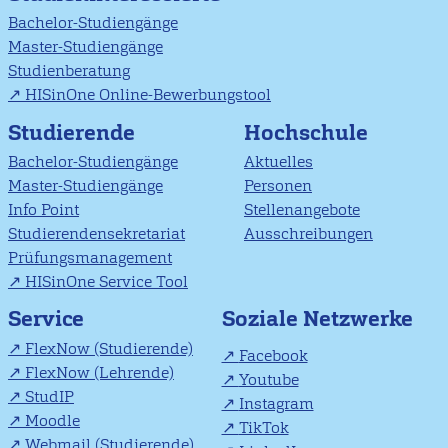
Bachelor-Studiengänge
Master-Studiengänge
Studienberatung
HISinOne Online-Bewerbungstool
Studierende
Hochschule
Bachelor-Studiengänge
Aktuelles
Master-Studiengänge
Personen
Info Point
Stellenangebote
Studierendensekretariat
Ausschreibungen
Prüfungsmanagement
HISinOne Service Tool
Soziale Netzwerke
Service
FlexNow (Studierende)
Facebook
FlexNow (Lehrende)
Youtube
StudIP
Instagram
Moodle
TikTok
Webmail (Studierende)