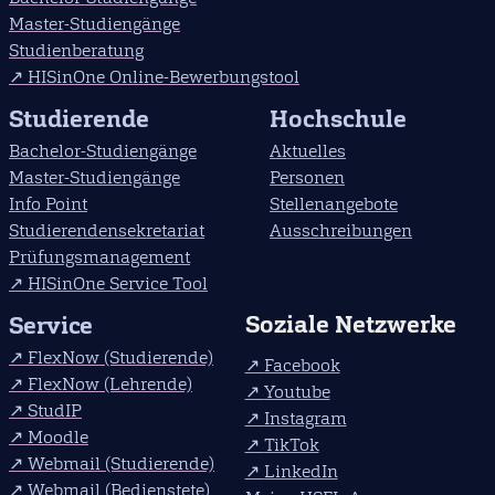
Master-Studiengänge
Studienberatung
HISinOne Online-Bewerbungstool
Studierende
Hochschule
Bachelor-Studiengänge
Aktuelles
Master-Studiengänge
Personen
Info Point
Stellenangebote
Studierendensekretariat
Ausschreibungen
Prüfungsmanagement
HISinOne Service Tool
Soziale Netzwerke
Service
FlexNow (Studierende)
Facebook
FlexNow (Lehrende)
Youtube
StudIP
Instagram
Moodle
TikTok
Webmail (Studierende)
LinkedIn
Webmail (Bedienstete)