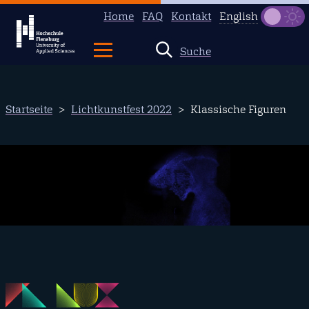
Home
FAQ
Kontakt
English
Dunkel
Suche
This
page
is
Direkt
Startseite
Lichtkunstfest 2022
Klassische Figuren
not
zum
available
Inhalt
in
English.
Head
to
our
English
Bild
main
page
instead.