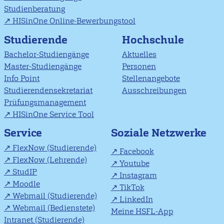
Studienberatung
HISinOne Online-Bewerbungstool
Studierende
Hochschule
Bachelor-Studiengänge
Aktuelles
Master-Studiengänge
Personen
Info Point
Stellenangebote
Studierendensekretariat
Ausschreibungen
Prüfungsmanagement
HISinOne Service Tool
Soziale Netzwerke
Service
FlexNow (Studierende)
Facebook
FlexNow (Lehrende)
Youtube
StudIP
Instagram
Moodle
TikTok
Webmail (Studierende)
LinkedIn
Webmail (Bedienstete)
Meine HSFL-App
Intranet (Studierende)