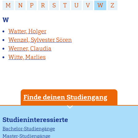
M
N
P
R
S
T
U
V
W
Z
W
Watter, Holger
Wenzel, Sylvester Sören
Werner, Claudia
Witte, Marlies
Finde deinen Studiengang
Studieninteressierte
Bachelor-Studiengänge
Master-Studiengänge