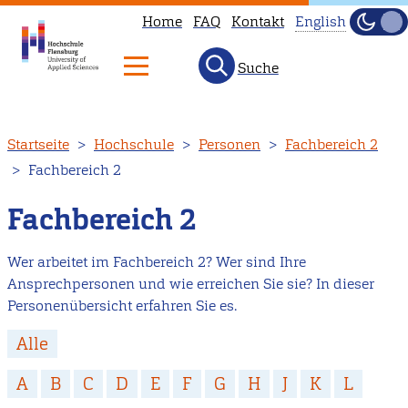
Home
FAQ
Kontakt
English
Dunke
Hell
Suche
This
page
is
Direkt
Startseite
Hochschule
Personen
Fachbereich 2
not
zum
Fachbereich 2
available
Inhalt
in
Fachbereich 2
English.
Head
Wer arbeitet im Fachbereich 2? Wer sind Ihre
to
Ansprechpersonen und wie erreichen Sie sie? In dieser
our
Personenübersicht erfahren Sie es.
English
Alle
main
page
A
B
C
D
E
F
G
H
J
K
L
instead.