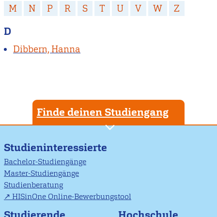
M
N
P
R
S
T
U
V
W
Z
D
Dibbern, Hanna
Finde deinen Studiengang
Studieninteressierte
Bachelor-Studiengänge
Master-Studiengänge
Studienberatung
HISinOne Online-Bewerbungstool
Studierende
Hochschule