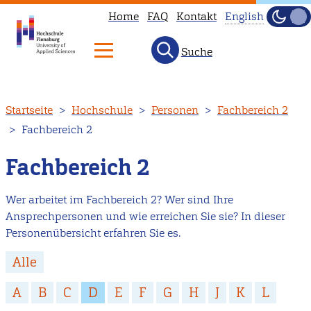
Home
FAQ
Kontakt
English
Dunke
Hell
Suche
This
page
is
Direkt
Startseite
Hochschule
Personen
Fachbereich 2
not
zum
Fachbereich 2
available
Inhalt
in
Fachbereich 2
English.
Head
Wer arbeitet im Fachbereich 2? Wer sind Ihre
to
Ansprechpersonen und wie erreichen Sie sie? In dieser
our
Personenübersicht erfahren Sie es.
English
Alle
main
page
A
B
C
D
E
F
G
H
J
K
L
instead.