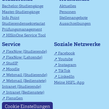
Bachelor-Studiengänge
Aktuelles
Master-Studiengänge
Personen
Info Point
Stellenangebote
Studierendensekretariat
Ausschreibungen
Prüfungsmanagement
HISinOne Service Tool
Soziale Netzwerke
Service
FlexNow (Studierende)
Facebook
FlexNow (Lehrende)
Youtube
StudIP
Instagram
Moodle
TikTok
Webmail (Studierende)
LinkedIn
Webmail (Bedienstete)
Meine HSFL-App
Intranet (Studierende)
Intranet (Bedienstete)
FlensGen
Cookie Einstellungen