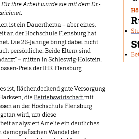
 Für ihre Arbeit wurde sie mit dem Dr.-
Hö
eichnet.
R
en ist ein Dauerthema – aber eines,
St
beit an der Hochschule Flensburg hat
S
. Die 26-Jährige bringt dabei nicht
uch persönliche: Beide Eltern sind
Bet
darzt“ – mitten in Schleswig-Holstein.
Rossen-Preis der IHK Flensburg
s ist, flächendeckend gute Versorgung
 Harksen, die
Betriebswirtschaft
mit
en an der Hochschule Flensburg
 getan wird, um diese
rbeit analysiert Amelie ein deutliches
den demografischen Wandel der