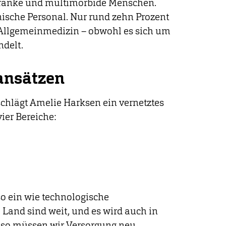
 kranke und multimorbide Menschen.
nische Personal. Nur rund zehn Prozent
 Allgemeinmedizin – obwohl es sich um
ndelt.
ansätzen
schlägt Amelie Harksen ein vernetztes
ier Bereiche:
so ein wie technologische
 Land sind weit, und es wird auch in
Also müssen wir Versorgung neu