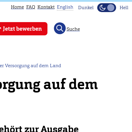
Home
FAQ
Kontakt
English
Dunkel
Hell
This
Jetzt bewerben
Suche
page
is
not
available
in
der Versorgung auf dem Land
English.
orgung auf dem
Head
to
our
English
main
page
ehört zur Ausgabe
instead.