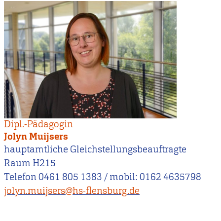
Dipl.-Pädagogin
Jolyn Muijsers
hauptamtliche Gleichstellungsbeauftragte
Raum H215
Telefon 0461 805 1383 / mobil: 0162 4635798
jolyn.muijsers@hs-flensburg.de