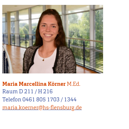
Maria Marcellina Körner
M.Ed.
Raum D 211 / H 216
Telefon 0461 805 1703 / 1344
maria.koerner@hs-flensburg.de