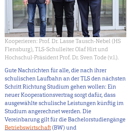
Kooperieren: Prof. Dr. Lasse Tausch-Nebel (HS
Flensburg), TLS-Schulleiter Olaf Hirt und
Hochschul-Präsident Prof. Dr. Sven Tode (v.l.).
Gute Nachrichten für alle, die nach ihrer
schulischen Laufbahn an der TLS den nächsten
Schritt Richtung Studium gehen wollen: Ein
neuer Kooperationsvertrag sorgt dafür, dass
ausgewählte schulische Leistungen künftig im
Studium angerechnet werden. Die
Vereinbarung gilt für die Bachelorstudiengänge
Betriebswirtschaft
(BW) und