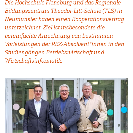
Die Hochschule Flensburg und das Regionale
Bildungszentrum Theodor-Litt-Schule (TLS) in
Neumünster haben einen Kooperationsvertrag
unterzeichnet. Ziel ist insbesondere die
vereinfachte Anrechnung von bestimmten
Vorleistungen der RBZ-Absolvent*innen in den
Studiengängen Betriebswirtschaft und
Wirtschaftsinformatik.