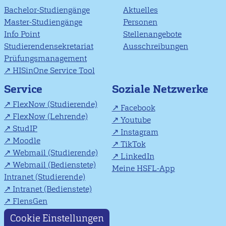
Bachelor-Studiengänge
Aktuelles
Master-Studiengänge
Personen
Info Point
Stellenangebote
Studierendensekretariat
Ausschreibungen
Prüfungsmanagement
HISinOne Service Tool
Soziale Netzwerke
Service
FlexNow (Studierende)
Facebook
FlexNow (Lehrende)
Youtube
StudIP
Instagram
Moodle
TikTok
Webmail (Studierende)
LinkedIn
Webmail (Bedienstete)
Meine HSFL-App
Intranet (Studierende)
Intranet (Bedienstete)
FlensGen
Cookie Einstellungen